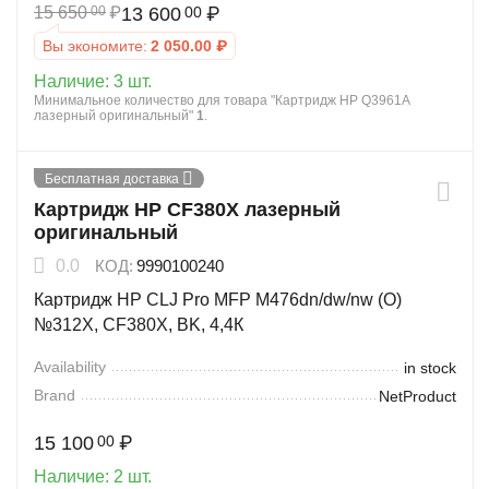
15 650
₽
13 600
₽
00
00
Вы экономите:
2 050.00
₽
Наличие:
3 шт.
Минимальное количество для товара "Картридж HP Q3961A
лазерный оригинальный"
1
.
Бесплатная доставка
Картридж HP CF380X лазерный
оригинальный
0.0
КОД:
9990100240
Картридж HP CLJ Pro MFP M476dn/dw/nw (O)
№312X, CF380X, BK, 4,4К
Availability
in stock
Brand
NetProduct
15 100
₽
00
Наличие:
2 шт.