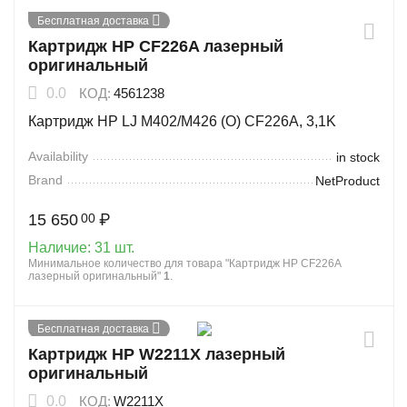
Бесплатная доставка
Картридж HP CF226A лазерный
оригинальный
0.0
КОД:
4561238
Картридж HP LJ M402/M426 (O) CF226A, 3,1K
Availability
in stock
Brand
NetProduct
15 650
₽
00
Наличие:
31 шт.
Минимальное количество для товара "Картридж HP CF226A
лазерный оригинальный"
1
.
13%
Бесплатная доставка
Скидка
Картридж HP W2211X лазерный
оригинальный
0.0
КОД:
W2211X