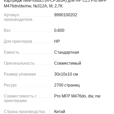
Картридж NetProduct (N-CF383A) для HP CLJ Pro MFP
M476dn/dw/nw, №312A, M, 2,7K
Артикул
9990100202
производителя
Вес
0.600
Для принтеров
HP
Емкость
Стандартная
Оригинальность
Совместимый
Размер упаковки
30x10x10 см
Ресурс
2700 страниц
Совместимость с
Pro MFP M476dn, dw, nw
принтерами
Страна производства
Китай