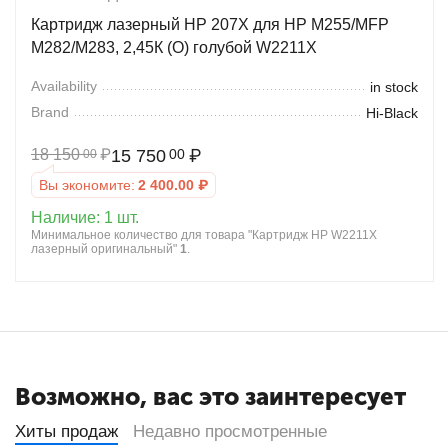
Картридж лазерный HP 207X для HP M255/MFP
M282/M283, 2,45К (О) голубой W2211X
Availability
in stock
Brand
Hi-Black
18 150
₽
15 750
₽
00
00
Вы экономите:
2 400.00
₽
Наличие:
1 шт.
Минимальное количество для товара "Картридж HP W2211X
лазерный оригинальный"
1
.
Возможно, вас это заинтересует
Хиты продаж
Недавно просмотренные