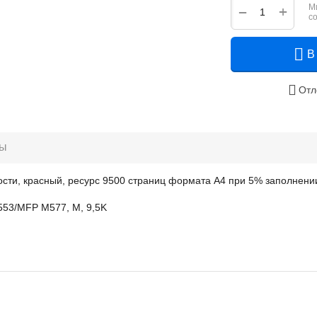
М
+
−
с
В
Отл
ры
ти, красный, ресурс 9500 страниц формата А4 при 5% заполнени
553/MFP M577, M, 9,5K