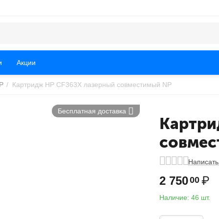
и
Акции
P
/
Картридж HP CF363X лазерный совместимый NP
Бесплатная доставка
Картри
совмес
Написать
2 750
₽
00
Наличие:
46 шт.