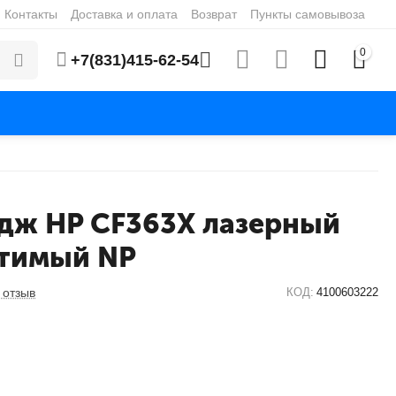
Контакты
Доставка и оплата
Возврат
Пункты самовывоза
0
+7(831)415-62-54
дж HP CF363X лазерный
тимый NP
 отзыв
КОД:
4100603222