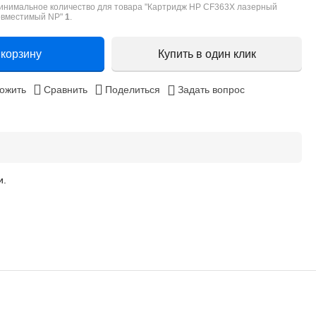
инимальное количество для товара "Картридж HP CF363X лазерный
овместимый NP"
1
.
 корзину
Купить в один клик
ожить
Сравнить
Поделиться
Задать вопрос
и.