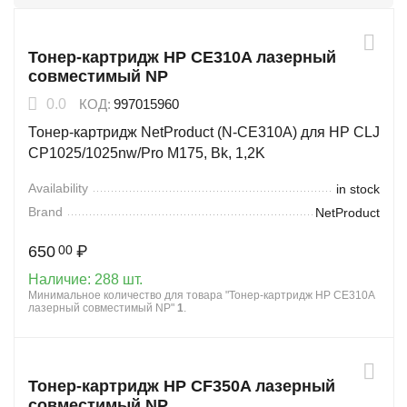
Тонер-картридж HP CE310A лазерный
совместимый NP
0.0
КОД:
997015960
Тонер-картридж NetProduct (N-CE310A) для HP CLJ
CP1025/1025nw/Pro M175, Bk, 1,2K
Availability
in stock
Brand
NetProduct
650
₽
00
Наличие:
288 шт.
Минимальное количество для товара "Тонер-картридж HP CE310A
лазерный совместимый NP"
1
.
Тонер-картридж HP CF350A лазерный
совместимый NP