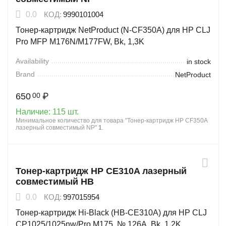
0.0
КОД:
9990101004
Тонер-картридж NetProduct (N-CF350A) для HP CLJ
Pro MFP M176N/M177FW, Bk, 1,3K
Availability
in stock
Brand
NetProduct
650
₽
00
Наличие:
115 шт.
Минимальное количество для товара "Тонер-картридж HP CF350A
лазерный совместимый NP"
1
.
Тонер-картридж HP CE310A лазерный
совместимый HB
0.0
КОД:
997015954
Тонер-картридж Hi-Black (HB-CE310A) для HP CLJ
CP1025/1025nw/Pro M175, № 126A, Bk, 1,2K