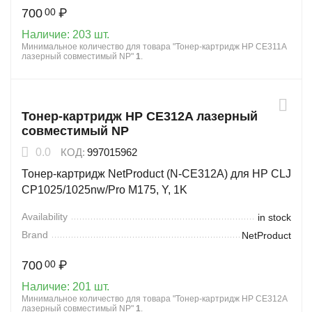
700
₽
00
Наличие:
203 шт.
Минимальное количество для товара "Тонер-картридж HP CE311A
лазерный совместимый NP"
1
.
Тонер-картридж HP CE312A лазерный
совместимый NP
0.0
КОД:
997015962
Тонер-картридж NetProduct (N-CE312A) для HP CLJ
CP1025/1025nw/Pro M175, Y, 1K
Availability
in stock
Brand
NetProduct
700
₽
00
Наличие:
201 шт.
Минимальное количество для товара "Тонер-картридж HP CE312A
лазерный совместимый NP"
1
.