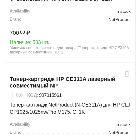
Availability
in stock
Brand
NetProduct
700
₽
00
Наличие:
533 шт.
Минимальное количество для товара "Тонер-картридж HP CE310A
лазерный совместимый HB"
1
.
Тонер-картридж HP CE311A лазерный
совместимый NP
0.0
КОД:
997015961
Тонер-картридж NetProduct (N-CE311A) для HP CLJ
CP1025/1025nw/Pro M175, C, 1K
Availability
in stock
Brand
NetProduct