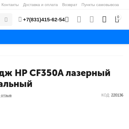
Контакты
Доставка и оплата
Возврат
Пункты самовывоза
0
+7(831)415-62-54
дж HP CF350A лазерный
альный
 отзыв
КОД:
220136