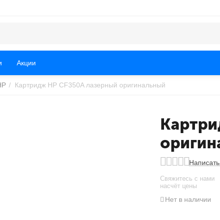
и
Акции
HP
/
Картридж HP CF350A лазерный оригинальный
Картри
оригин
Написать
Свяжитесь с нами
насчёт цены
Нет в наличии