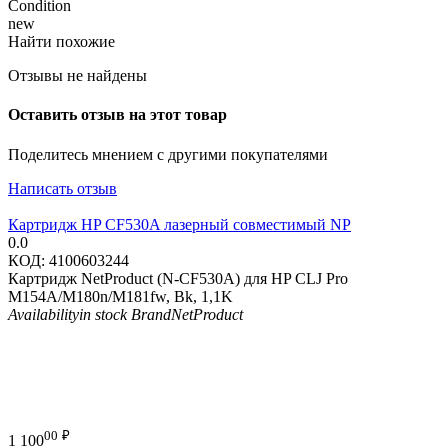
Condition
new
Найти похожие
Отзывы не найдены
Оставить отзыв на этот товар
Поделитесь мнением с другими покупателями
Написать отзыв
Картридж HP CF530A лазерный совместимый NP
0.0
КОД:
4100603244
Картридж NetProduct (N-CF530A) для HP CLJ Pro
M154A/M180n/M181fw, Bk, 1,1K
Availability
in stock
Brand
NetProduct
00
₽
1 100