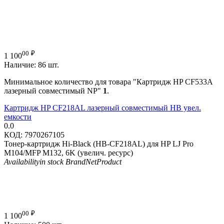
00
₽
1 100
Наличие:
86 шт.
Минимальное количество для товара "Картридж HP CF533A
лазерный совместимый NP"
1
.
Картридж HP CF218AL лазерный совместимый HB увел.
емкости
0.0
КОД:
7970267105
Тонер-картридж Hi-Black (HB-CF218AL) для HP LJ Pro
M104/MFP M132, 6K (увелич. ресурс)
Availability
in stock
Brand
NetProduct
00
₽
1 100