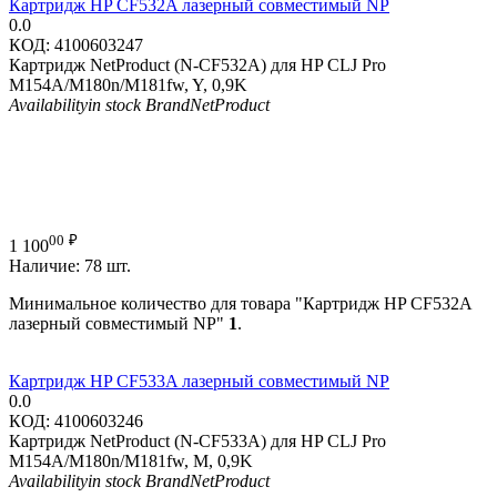
Картридж HP CF532A лазерный совместимый NP
0.0
КОД:
4100603247
Картридж NetProduct (N-CF532A) для HP CLJ Pro
M154A/M180n/M181fw, Y, 0,9K
Availability
in stock
Brand
NetProduct
00
₽
1 100
Наличие:
78 шт.
Минимальное количество для товара "Картридж HP CF532A
лазерный совместимый NP"
1
.
Картридж HP CF533A лазерный совместимый NP
0.0
КОД:
4100603246
Картридж NetProduct (N-CF533A) для HP CLJ Pro
M154A/M180n/M181fw, M, 0,9K
Availability
in stock
Brand
NetProduct