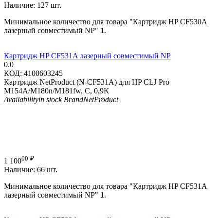
Наличие:
127 шт.
Минимальное количество для товара "Картридж HP CF530A
лазерный совместимый NP"
1
.
Картридж HP CF531A лазерный совместимый NP
0.0
КОД:
4100603245
Картридж NetProduct (N-CF531A) для HP CLJ Pro
M154A/M180n/M181fw, C, 0,9K
Availability
in stock
Brand
NetProduct
00
₽
1 100
Наличие:
66 шт.
Минимальное количество для товара "Картридж HP CF531A
лазерный совместимый NP"
1
.