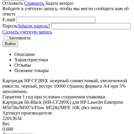
Отложить
Сравнить
Задать вопрос
Войдите в учётную запись, чтобы мы могли сообщить вам об
ответе
E-mail
Пароль
Забыли пароль?
Создать учетную запись
Запомнить
Войти
Описание
Характеристики
Отзывы
Похожие товары
Картридж HP CF289X лазерный совместимый, увеличенной
емкости, черный, ресурс 10000 страниц формата А4 при 5%
заполнении.
Гарантия 1 год при условии сохранения упаковки.
Картридж Hi-Black (HB-CF289X) для HP LaserJet Enterprise
M507dn/M507x/Flow M528z/MFP, 10K (без чипа)
Артикул производителя
22013634
Вес
0.600