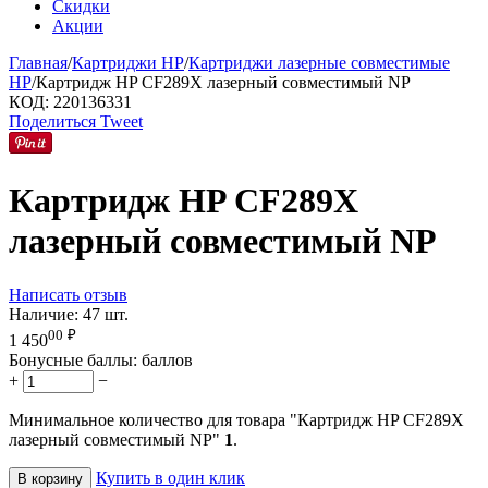
Скидки
Акции
Главная
/
Картриджи HP
/
Картриджи лазерные совместимые
HP
/
Картридж HP CF289X лазерный совместимый NP
КОД:
220136331
Поделиться
Tweet
Картридж HP CF289X
лазерный совместимый NP
Написать отзыв
Наличие:
47 шт.
00
₽
1 450
Бонусные баллы:
баллов
+
−
Минимальное количество для товара "Картридж HP CF289X
лазерный совместимый NP"
1
.
Купить в один клик
В корзину