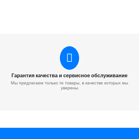
 HP W9051MC лазерный совместимый HB
ack (HB-W9051MC) для HP CLJ E87640/E87650/E87660, C, 52K
Гарантия качества и сервисное обслуживание
Мы предлагаем только те товары, в качестве которых мы
уверены
 HP W9052MC лазерный совместимый HB