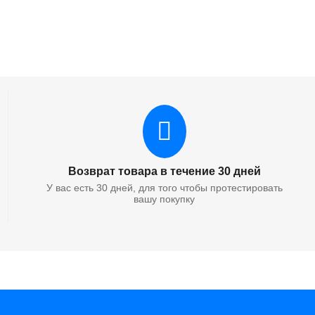
16 300
₽
00
Наличие:
4 шт.
Минимальное количество для товара
"Тонер-картридж HP W9051MC лазерный
совместимый HB"
1
.
Возврат товара в течение 30 дней
У вас есть 30 дней, для того чтобы протестировать
вашу покупку
16 300
₽
00
Наличие:
4 шт.
Минимальное количество для товара