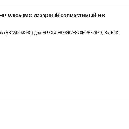
 HP W9050MC лазерный совместимый HB
ack (HB-W9050MC) для HP CLJ E87640/E87650/E87660, Bk, 54K
 HP W2000A лазерный совместимый HB
ck (HB-W2000A) для HP CLJ Enterprise M751/M751n/dn, №658A, Восс