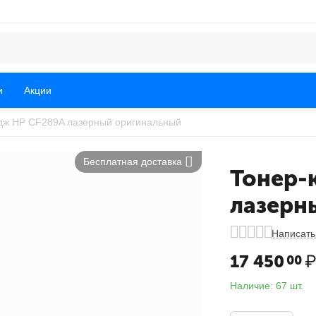
и
Акции
дж HP CF289A лазерный оригинальный
Бесплатная доставка
Тонер-
лазерн
Написать
17 450
00
Наличие:
67 шт.