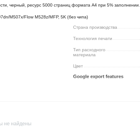
ти, черный, ресурс 5000 страниц формата А4 при 5% заполнении.
07dn/M507x/Flow M528z/MFP, 5K (без чипа)
Страна производства
Технология печати
Тип расходного
материала
Цвет
Google export features
Availability
Brand
528z, MFP
Condition
ы не найдены