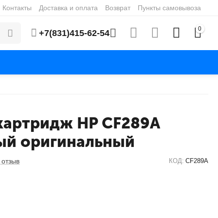
Контакты
Доставка и оплата
Возврат
Пункты самовывоза
0
+7(831)415-62-54
картридж HP CF289A
ый оригинальный
 отзыв
КОД:
CF289A
₽