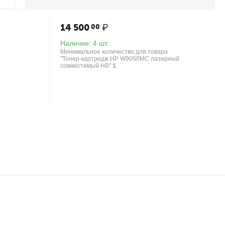
14 500
₽
00
Наличие:
4 шт.
Минимальное количество для товара
"Тонер-картридж HP W9050MC лазерный
совместимый HB"
1
.
14 850
₽
00
Наличие:
5 шт.
Минимальное количество для товара
танов., Bk,
"Тонер-картридж HP W2000A лазерный
совместимый HB"
1
.