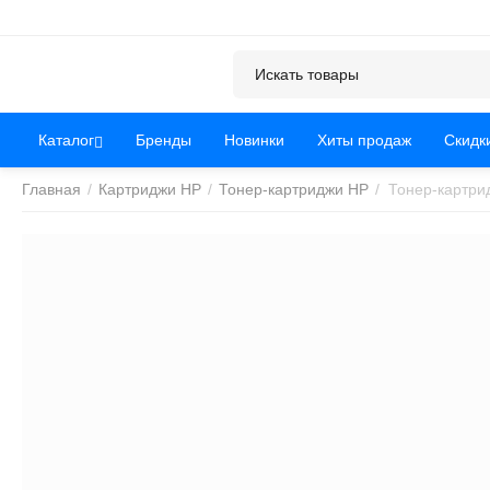
Каталог
Бренды
Новинки
Хиты продаж
Скидк
Главная
/
Картриджи HP
/
Тонер-картриджи HP
/
Тонер-картри