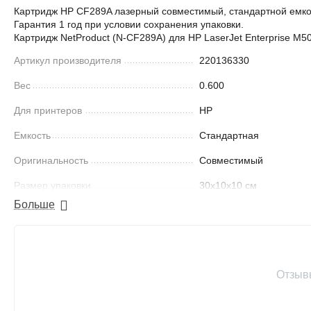
Картридж HP CF289A лазерный совместимый, стандартной емкос
Гарантия 1 год при условии сохранения упаковки.
Картридж NetProduct (N-CF289A) для HP LaserJet Enterprise M5
Артикул производителя
220136330
Вес
0.600
Для принтеров
HP
Емкость
Стандартная
Оригинальность
Совместимый
Размер упаковки
30x10x10 см
Больше
Ресурс
5000 страниц
Совместимость с
M507dn, M507x, Flow M
принтерами
Отзыв
Найти похожие