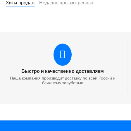
Хиты продаж
Недавно просмотренные
Бесплатная доставка
Тонер-картридж
0.0
КОД:
9897211
Тонер-картридж Hi-Bl
Быстро и качественно доставляем
Наша компания производит доставку по всей России и
ближнему зарубежью
Бесплатная доставка
Тонер-картридж
0.0
КОД:
9897213