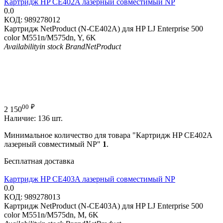
Картридж HP CE402A лазерный совместимый NP
0.0
КОД:
989278012
Картридж NetProduct (N-CE402A) для HP LJ Enterprise 500
color M551n/M575dn, Y, 6K
Availability
in stock
Brand
NetProduct
00
₽
2 150
Наличие:
136 шт.
Минимальное количество для товара "Картридж HP CE402A
лазерный совместимый NP"
1
.
Бесплатная доставка
Картридж HP CE403A лазерный совместимый NP
0.0
КОД:
989278013
Картридж NetProduct (N-CE403A) для HP LJ Enterprise 500
color M551n/M575dn, M, 6K