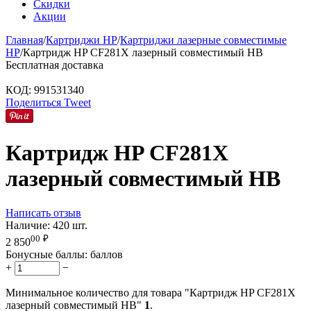
Скидки
Акции
Главная
/
Картриджи HP
/
Картриджи лазерные совместимые
HP
/
Картридж HP CF281X лазерный совместимый HB
Бесплатная доставка
КОД:
991531340
Поделиться
Tweet
Картридж HP CF281X
лазерный совместимый HB
Написать отзыв
Наличие:
420 шт.
00
₽
2 850
Бонусные баллы:
баллов
+
−
Минимальное количество для товара "Картридж HP CF281X
лазерный совместимый HB"
1
.