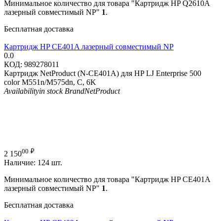
Минимальное количество для товара "Картридж HP Q2610A
лазерный совместимый NP"
1
.
Бесплатная доставка
Картридж HP CE401A лазерный совместимый NP
0.0
КОД:
989278011
Картридж NetProduct (N-CE401A) для HP LJ Enterprise 500
color M551n/M575dn, C, 6K
Availability
in stock
Brand
NetProduct
00
₽
2 150
Наличие:
124 шт.
Минимальное количество для товара "Картридж HP CE401A
лазерный совместимый NP"
1
.
Бесплатная доставка