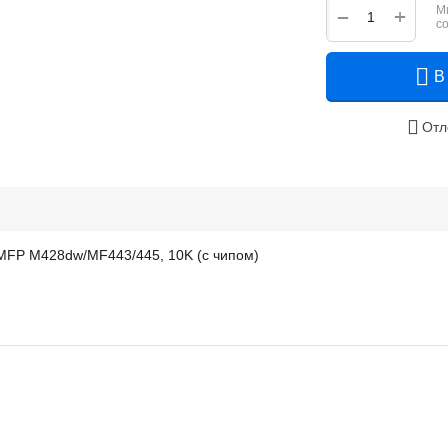
М
+
−
с
В
Отл
/MFP M428dw/MF443/445, 10K (с чипом)