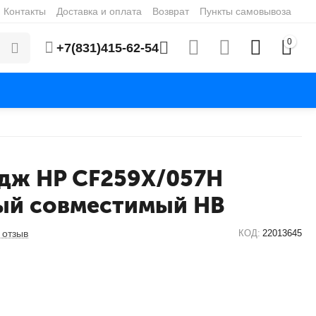
Контакты
Доставка и оплата
Возврат
Пункты самовывоза
0
+7(831)415-62-54
дж HP CF259X/057H
ый совместимый HB
 отзыв
КОД:
22013645