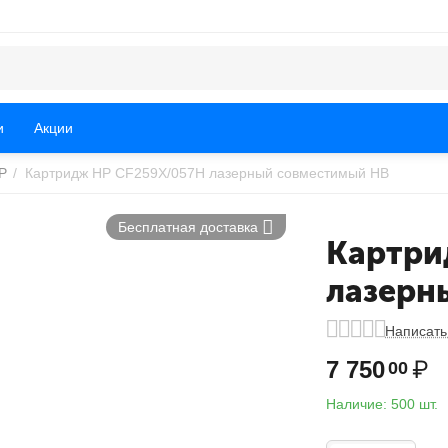
и
Акции
P
/
Картридж HP CF259X/057H лазерный совместимый HB
Бесплатная доставка
Картри
лазерн
Написать
7 750
₽
00
Наличие:
500 шт.