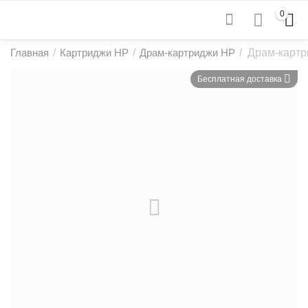
0
Главная
/
Картриджи HP
/
Драм-картриджи HP
/
Драм-картр
Бесплатная доставка