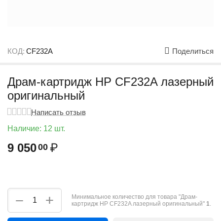
КОД:
CF232A
Поделиться
Драм-картридж HP CF232A лазерный
оригинальный
Написать отзыв
Наличие:
12 шт.
9 050
₽
00
+
−
Минимальное количество для товара "Драм-
картридж HP CF232A лазерный оригинальный"
1
.