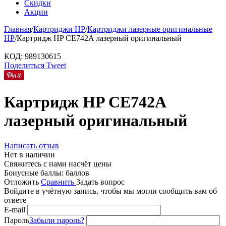
Скидки
Акции
Главная
/
Картриджи HP
/
Картриджи лазерные оригинальные
HP
/
Картридж HP CE742A лазерный оригинальный
КОД:
989130615
Поделиться
Tweet
Картридж HP CE742A
лазерный оригинальный
Написать отзыв
Нет в наличии
Свяжитесь с нами насчёт цены
Бонусные баллы:
баллов
Отложить
Сравнить
Задать вопрос
Войдите в учётную запись, чтобы мы могли сообщить вам об
ответе
E-mail
Пароль
Забыли пароль?