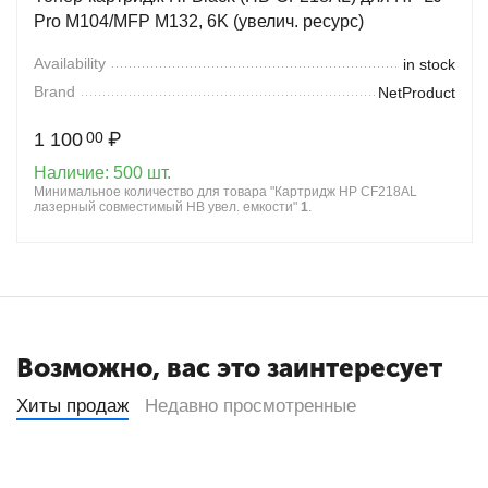
Pro M104/MFP M132, 6K (увелич. ресурс)
Availability
in stock
Brand
NetProduct
1 100
₽
00
Наличие:
500 шт.
Минимальное количество для товара "Картридж HP CF218AL
лазерный совместимый HB увел. емкости"
1
.
Возможно, вас это заинтересует
Хиты продаж
Недавно просмотренные