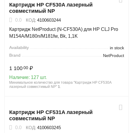
Картридж HP CF530A лазерный
совместимый NP
0.0
КОД:
4100603244
Картридж NetProduct (N-CF530A) для HP CLJ Pro
M154A/M180n/M181fw, Bk, 1,1K
Availability
in stock
Brand
NetProduct
1 100
₽
00
Наличие:
127 шт.
Минимальное количество для товара "Картридж HP CF530A
лазерный совместимый NP"
1
.
Картридж HP CF531A лазерный
совместимый NP
0.0
КОД:
4100603245