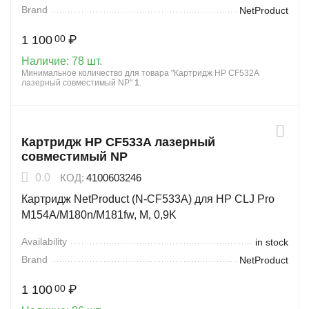
Brand
NetProduct
1 100
₽
00
Наличие:
78 шт.
Минимальное количество для товара "Картридж HP CF532A
лазерный совместимый NP"
1
.
Картридж HP CF533A лазерный
совместимый NP
0.0
КОД:
4100603246
Картридж NetProduct (N-CF533A) для HP CLJ Pro
M154A/M180n/M181fw, M, 0,9K
Availability
in stock
Brand
NetProduct
1 100
₽
00