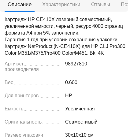
Описание
Характеристики
Отзывы
Похож
Картридж HP CE410X лазерный совместимый,
увеличенной емкости, черный, ресурс 4000 страниц
формата А4 при 5% заполнении.
Гарантия 1 год при условии сохранения упаковки.
Картридж NetProduct (N-CE410X) для HP CLJ Pro300
Color M351/M375/Pro400 Color/M451, Bk, 4K
Артикул
98927810
производителя
Вес
0.600
Для принтеров
HP
Емкость
Увеличенная
Оригинальность
Совместимый
Размер упаковки
30x10x10 см