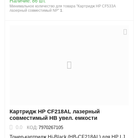
Наличие:
86 шт.
Минимальное количество для товара "Картридж HP CF533A
лазерный совместимый NP"
1
.
Картридж HP CF218AL лазерный
совместимый HB увел. емкости
0.0
КОД:
7970267105
Тонер-картридж Hi-Black (HB-CF218AL) для HP LJ