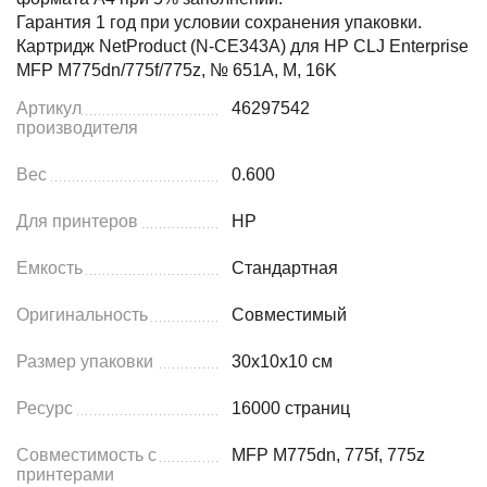
Гарантия 1 год при условии сохранения упаковки.
Картридж NetProduct (N-CE343A) для HP CLJ Enterprise
MFP M775dn/775f/775z, № 651A, M, 16K
Артикул
46297542
производителя
Вес
0.600
Для принтеров
HP
Емкость
Стандартная
Оригинальность
Совместимый
Размер упаковки
30x10x10 см
Ресурс
16000 страниц
Совместимость с
MFP M775dn, 775f, 775z
принтерами