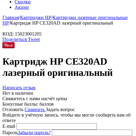
Скидки
Акции
Главная
/
Картриджи HP
/
Картриджи лазерные оригинальные
HP
/
Картридж HP CE320AD лазерный оригинальный
КОД:
15023001205
Поделиться
Tweet
Картридж HP CE320AD
лазерный оригинальный
Написать отзыв
Нет в наличии
Свяжитесь с нами насчёт цены
Бонусные баллы:
баллов
Отложить
Сравнить
Задать вопрос
Войдите в учётную запись, чтобы мы могли сообщить вам об
ответе
E-mail
Пароль
Забыли пароль?