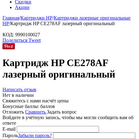
Скидки
Акции
Главная
/
Картриджи HP
/
Картриджи лазерные оригинальные
HP
/
Картридж HP CE278AF лазерный оригинальный
КОД:
9990100027
Поделиться
Tweet
Картридж HP CE278AF
лазерный оригинальный
Написать отзыв
Нет в наличии
Свяжитесь с нами насчёт цены
Бонусные баллы:
баллов
Отложить
Сравнить
Задать вопрос
Войдите в учётную запись, чтобы мы могли сообщить вам об
ответе
E-mail
Пароль
Забыли пароль?