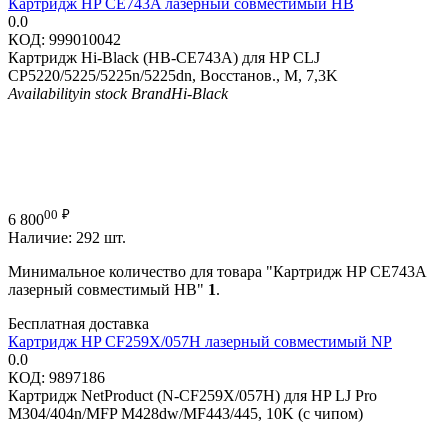
Картридж HP CE743A лазерный совместимый HB
0.0
КОД:
999010042
Картридж Hi-Black (HB-CE743A) для HP CLJ
CP5220/5225/5225n/5225dn, Восстанов., M, 7,3K
Availability
in stock
Brand
Hi-Black
00
₽
6 800
Наличие:
292 шт.
Минимальное количество для товара "Картридж HP CE743A
лазерный совместимый HB"
1
.
Бесплатная доставка
Картридж HP CF259X/057H лазерный совместимый NP
0.0
КОД:
9897186
Картридж NetProduct (N-CF259X/057H) для HP LJ Pro
M304/404n/MFP M428dw/MF443/445, 10K (с чипом)