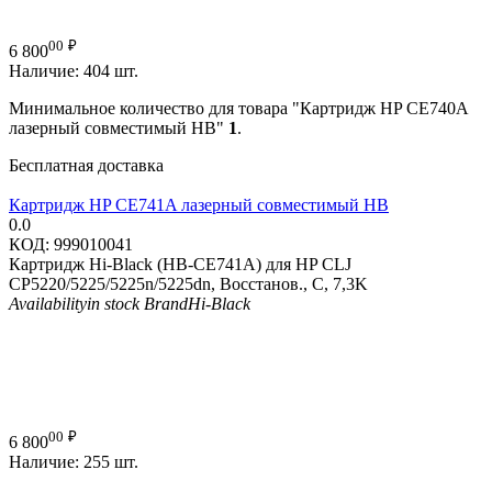
00
₽
6 800
Наличие:
404 шт.
Минимальное количество для товара "Картридж HP CE740A
лазерный совместимый HB"
1
.
Бесплатная доставка
Картридж HP CE741A лазерный совместимый HB
0.0
КОД:
999010041
Картридж Hi-Black (HB-CE741A) для HP CLJ
CP5220/5225/5225n/5225dn, Восстанов., C, 7,3K
Availability
in stock
Brand
Hi-Black
00
₽
6 800
Наличие:
255 шт.