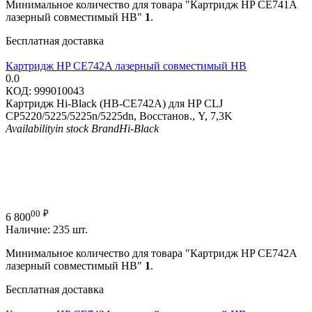
Минимальное количество для товара "Картридж HP CE741A
лазерный совместимый HB"
1
.
Бесплатная доставка
Картридж HP CE742A лазерный совместимый HB
0.0
КОД:
999010043
Картридж Hi-Black (HB-CE742A) для HP CLJ
CP5220/5225/5225n/5225dn, Восстанов., Y, 7,3K
Availability
in stock
Brand
Hi-Black
00
₽
6 800
Наличие:
235 шт.
Минимальное количество для товара "Картридж HP CE742A
лазерный совместимый HB"
1
.
Бесплатная доставка