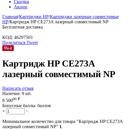
Скидки
Акции
Главная
/
Картриджи HP
/
Картриджи лазерные совместимые
HP
/
Картридж HP CE273A лазерный совместимый NP
Бесплатная доставка
КОД:
46297503
Поделиться
Tweet
Картридж HP CE273A
лазерный совместимый NP
Написать отзыв
Наличие:
9 шт.
00
₽
8 500
Бонусные баллы:
баллов
+
−
Минимальное количество для товара "Картридж HP CE273A
лазерный совместимый NP"
1
.