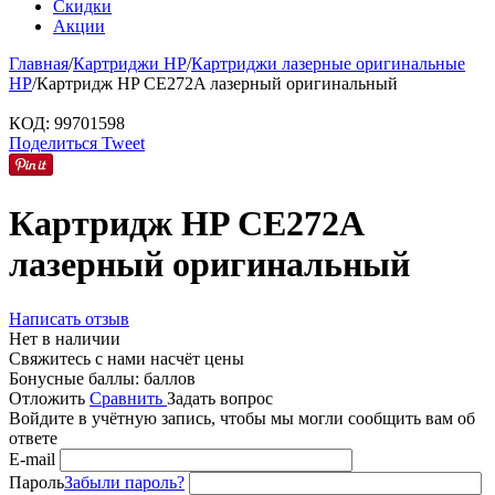
Скидки
Акции
Главная
/
Картриджи HP
/
Картриджи лазерные оригинальные
HP
/
Картридж HP CE272A лазерный оригинальный
КОД:
99701598
Поделиться
Tweet
Картридж HP CE272A
лазерный оригинальный
Написать отзыв
Нет в наличии
Свяжитесь с нами насчёт цены
Бонусные баллы:
баллов
Отложить
Сравнить
Задать вопрос
Войдите в учётную запись, чтобы мы могли сообщить вам об
ответе
E-mail
Пароль
Забыли пароль?