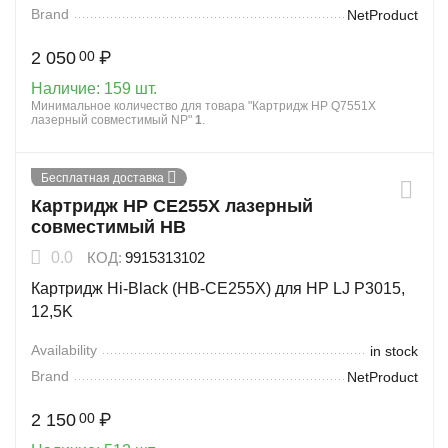
Brand
NetProduct
2 050
₽
00
Наличие:
159 шт.
Минимальное количество для товара "Картридж HP Q7551X
лазерный совместимый NP"
1
.
Бесплатная доставка
Картридж HP CE255X лазерный
совместимый HB
0.0
КОД:
9915313102
Картридж Hi-Black (HB-CE255X) для HP LJ P3015,
12,5K
Availability
in stock
Brand
NetProduct
2 150
₽
00