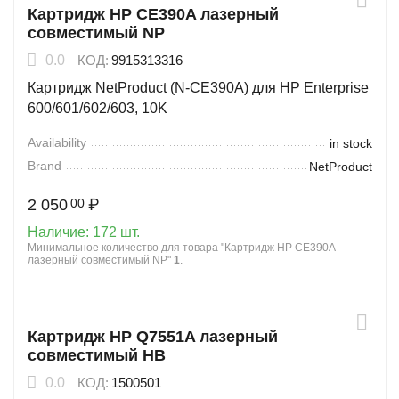
Картридж HP CE390A лазерный
совместимый NP
0.0
КОД:
9915313316
Картридж NetProduct (N-CE390A) для HP Enterprise
600/601/602/603, 10K
Availability
in stock
Brand
NetProduct
2 050
₽
00
Наличие:
172 шт.
Минимальное количество для товара "Картридж HP CE390A
лазерный совместимый NP"
1
.
Картридж HP Q7551A лазерный
совместимый HB
0.0
КОД:
1500501