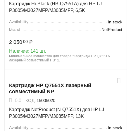
Картридж Hi-Black (HB-Q7551A) для HP LJ
P3005/M3027MFP/M3035MFP, 6,5K
Availability
in stock
Brand
NetProduct
2 050
₽
00
Наличие:
141 шт.
Минимальное количество для товара "Картридж HP Q7551A
лазерный совместимый HB"
1
.
Картридж HP Q7551X лазерный
совместимый NP
0.0
КОД:
15005020
Картридж NetProduct (N-Q7551X) для HP LJ
P3005/M3027MFP/M3035MFP, 13K
Availability
in stock