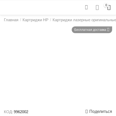
0
Главная
/
Картриджи HP
/
Картриджи лазерные оригинальны
Бесплатная доставка
Поделиться
КОД:
9962002