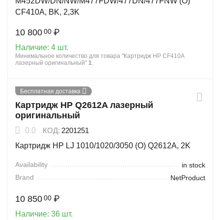
M452DW/DN/NW/M477FDW/477DN/477FNW (O)
CF410A, BK, 2,3K
10 800
₽
00
Наличие:
4 шт.
Минимальное количество для товара "Картридж HP CF410A
лазерный оригинальный"
1
.
Бесплатная доставка
Картридж HP Q2612A лазерный
оригинальный
0.0
КОД:
2201251
Картридж HP LJ 1010/1020/3050 (O) Q2612A, 2K
Availability
in stock
Brand
NetProduct
10 850
₽
00
Наличие:
36 шт.