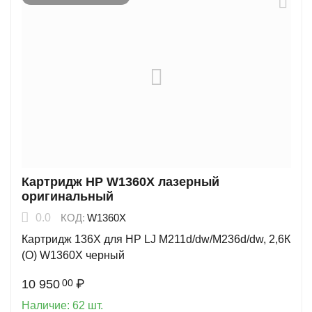
Картридж HP W1360X лазерный
оригинальный
0.0
КОД:
W1360X
Картридж 136X для HP LJ M211d/dw/M236d/dw, 2,6К
(О) W1360X черный
10 950
₽
00
Наличие:
62 шт.