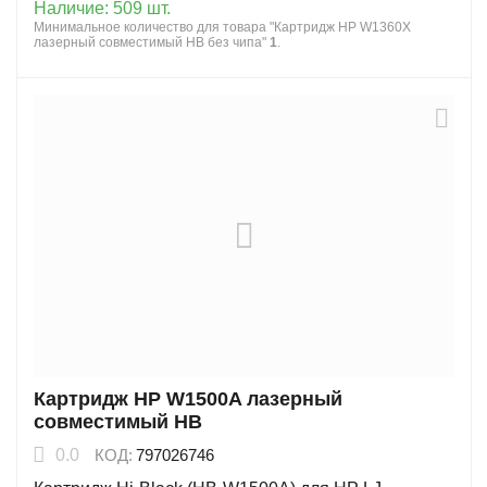
Наличие:
509 шт.
Минимальное количество для товара "Картридж HP W1360X
лазерный совместимый HB без чипа"
1
.
Картридж HP W1500A лазерный
совместимый HB
0.0
КОД:
797026746