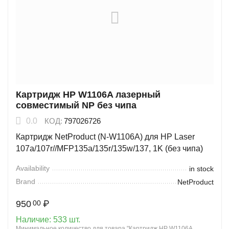
Картридж HP W1106A лазерный
совместимый NP без чипа
0.0
КОД:
797026726
Картридж NetProduct (N-W1106A) для HP Laser
107a/107r//MFP135a/135r/135w/137, 1K (без чипа)
Availability
in stock
Brand
NetProduct
950
₽
00
Наличие:
533 шт.
Минимальное количество для товара "Картридж HP W1106A