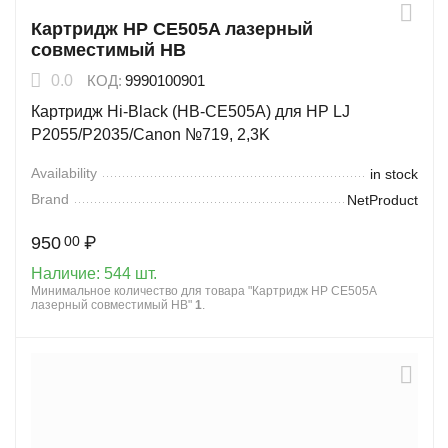
Картридж HP CE505A лазерный
совместимый HB
0.0
КОД:
9990100901
Картридж Hi-Black (HB-CE505A) для HP LJ
P2055/P2035/Canon №719, 2,3K
Availability
in stock
Brand
NetProduct
950
₽
00
Наличие:
544 шт.
Минимальное количество для товара "Картридж HP CE505A
лазерный совместимый HB"
1
.