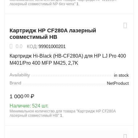
лазерный совместимый NP без чипа"
1
.
Картридж HP CF280A лазерный
совместимый HB
0.0
КОД:
99901000201
Картридж Hi-Black (HB-CF280A) для HP LJ Pro 400
M401/Pro 400 MFP M425, 2,7K
Availability
in stock
Brand
NetProduct
1 000
₽
00
Наличие:
524 шт.
Минимальное количество для товара "Картридж HP CF280A
лазерный совместимый HB"
1
.