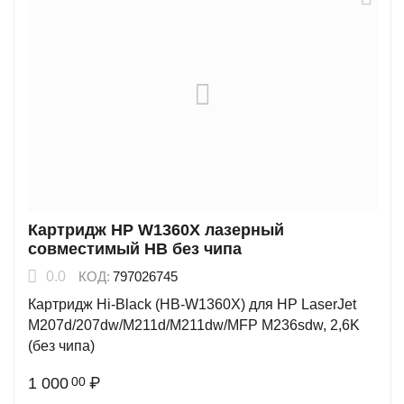
Картридж HP W1360X лазерный
совместимый HB без чипа
0.0
КОД:
797026745
Картридж Hi-Black (HB-W1360X) для HP LaserJet
M207d/207dw/M211d/M211dw/MFP M236sdw, 2,6K
(без чипа)
1 000
₽
00