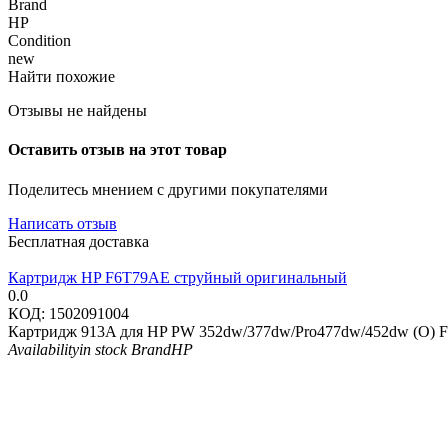
Brand
HP
Condition
new
Найти похожие
Отзывы не найдены
Оставить отзыв на этот товар
Поделитесь мнением с другими покупателями
Написать отзыв
Бесплатная доставка
Картридж HP F6T79AE струйный оригинальный
0.0
КОД:
1502091004
Картридж 913A для HP PW 352dw/377dw/Pro477dw/452dw (O) 
Availability
in stock
Brand
HP