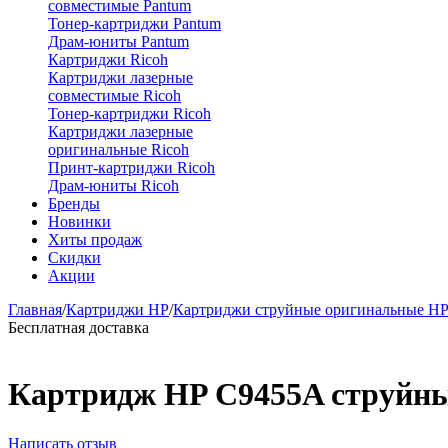
совместимые Pantum
Тонер-картриджи Pantum
Драм-юниты Pantum
Картриджи Ricoh
Картриджи лазерные
совместимые Ricoh
Тонер-картриджи Ricoh
Картриджи лазерные
оригинальные Ricoh
Принт-картриджи Ricoh
Драм-юниты Ricoh
Бренды
Новинки
Хиты продаж
Скидки
Акции
Главная
/
Картриджи HP
/
Картриджи струйные оригинальные H
Бесплатная доставка
Картридж HP C9455A струйн
Написать отзыв