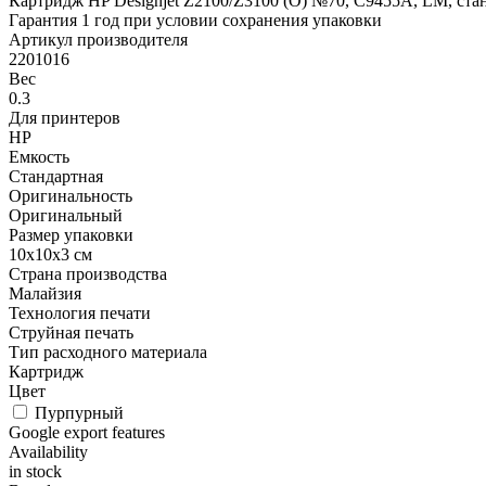
Картридж HP Designjet Z2100/Z3100 (O) №70, C9455A, LM, ста
Гарантия 1 год при условии сохранения упаковки
Артикул производителя
2201016
Вес
0.3
Для принтеров
HP
Емкость
Стандартная
Оригинальность
Оригинальный
Размер упаковки
10x10x3 см
Страна производства
Малайзия
Технология печати
Струйная печать
Тип расходного материала
Картридж
Цвет
Пурпурный
Google export features
Availability
in stock