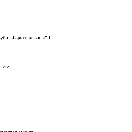
труйный оригинальный"
1
.
твете