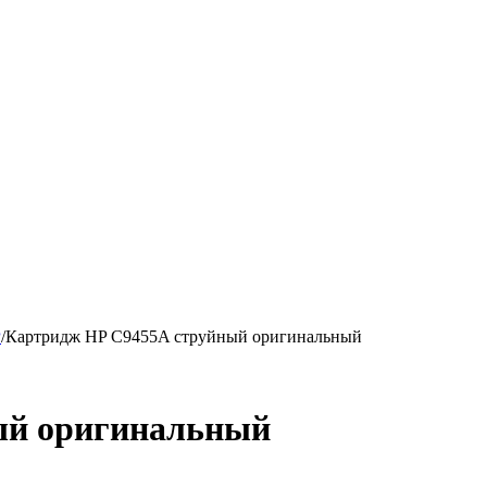
P
/
Картридж HP C9455A струйный оригинальный
ый оригинальный