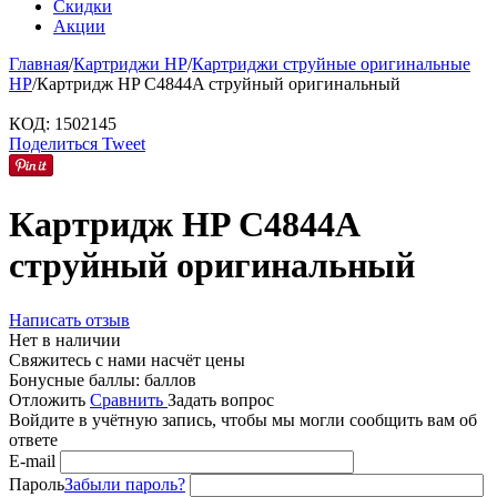
Скидки
Акции
Главная
/
Картриджи HP
/
Картриджи струйные оригинальные
HP
/
Картридж HP C4844A струйный оригинальный
КОД:
1502145
Поделиться
Tweet
Картридж HP C4844A
струйный оригинальный
Написать отзыв
Нет в наличии
Свяжитесь с нами насчёт цены
Бонусные баллы:
баллов
Отложить
Сравнить
Задать вопрос
Войдите в учётную запись, чтобы мы могли сообщить вам об
ответе
E-mail
Пароль
Забыли пароль?