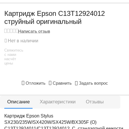
Картридж Epson C13T12924012
струйный оригинальный
Написать отзыв
Нет в наличии
Свяжитесь
с нами
насчёт
цены
Отложить
Сравнить
Задать вопрос
Описание
Характеристики
Отзывы
Картридж Epson Stylus
SX230/235W/SX420W/SX425W/BX305F (O)
C13T12924011/C13T12924012, C, стандартной емкости