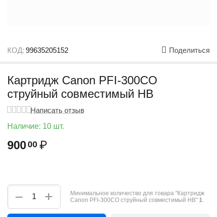
КОД:
99635205152
Поделиться
Картридж Canon PFI-300CO
струйный совместимый HB
Написать отзыв
Наличие:
10 шт.
900
₽
00
+
−
Минимальное количество для товара "Картридж
Canon PFI-300CO струйный совместимый HB"
1
.