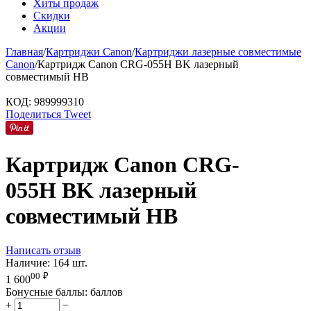
Хиты продаж
Скидки
Акции
Главная
/
Картриджи Canon
/
Картриджи лазерные совместимые
Canon
/
Картридж Canon CRG-055H BK лазерный
совместимый HB
КОД:
989999310
Поделиться
Tweet
Картридж Canon CRG-
055H BK лазерный
совместимый HB
Написать отзыв
Наличие:
164 шт.
00
₽
1 600
Бонусные баллы:
баллов
+
−