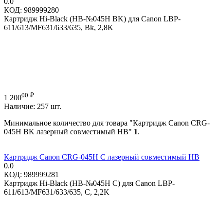
0.0
КОД:
989999280
Картридж Hi-Black (HB-№045H BK) для Canon LBP-
611/613/MF631/633/635, Bk, 2,8K
00
₽
1 200
Наличие:
257 шт.
Минимальное количество для товара "Картридж Canon CRG-
045H BK лазерный совместимый HB"
1
.
Картридж Canon CRG-045H C лазерный совместимый HB
0.0
КОД:
989999281
Картридж Hi-Black (HB-№045H C) для Canon LBP-
611/613/MF631/633/635, C, 2,2K