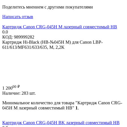
Поделитесь мнением с другими покупателями
Написать отзыв
Картридж Canon CRG-045H M лазерный совместимый HB
0.0
КОД:
989999282
Картридж Hi-Black (HB-№045H M) для Canon LBP-
611/613/MF631/633/635, M, 2,2K
00
₽
1 200
Наличие:
283 шт.
Минимальное количество для товара "Картридж Canon CRG-
045H M лазерный совместимый HB"
1
.
Картридж Canon CRG-045H BK лазерный совместимый HB