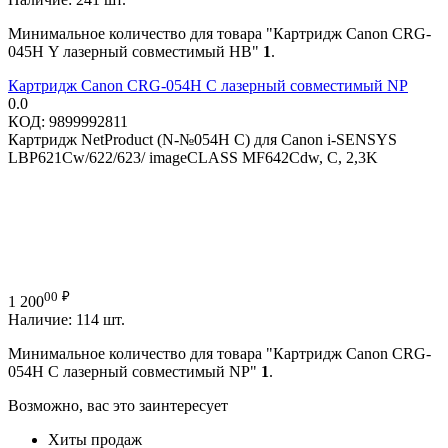
Минимальное количество для товара "Картридж Canon CRG-
045H Y лазерный совместимый HB"
1
.
Картридж Canon CRG-054H C лазерный совместимый NP
0.0
КОД:
9899992811
Картридж NetProduct (N-№054H C) для Canon i-SENSYS
LBP621Cw/622/623/ imageCLASS MF642Cdw, C, 2,3K
00
₽
1 200
Наличие:
114 шт.
Минимальное количество для товара "Картридж Canon CRG-
054H C лазерный совместимый NP"
1
.
Возможно, вас это заинтересует
Хиты продаж