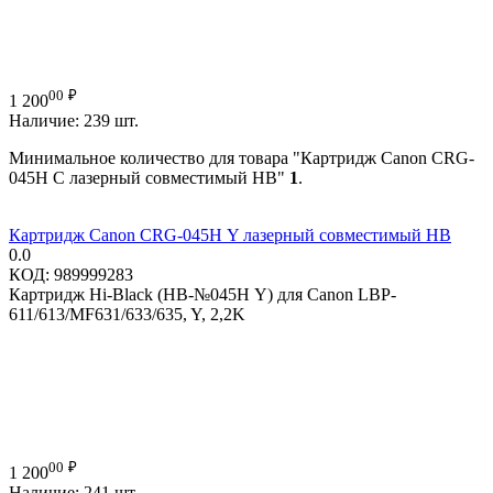
00
₽
1 200
Наличие:
239 шт.
Минимальное количество для товара "Картридж Canon CRG-
045H C лазерный совместимый HB"
1
.
Картридж Canon CRG-045H Y лазерный совместимый HB
0.0
КОД:
989999283
Картридж Hi-Black (HB-№045H Y) для Canon LBP-
611/613/MF631/633/635, Y, 2,2K
00
₽
1 200
Наличие:
241 шт.