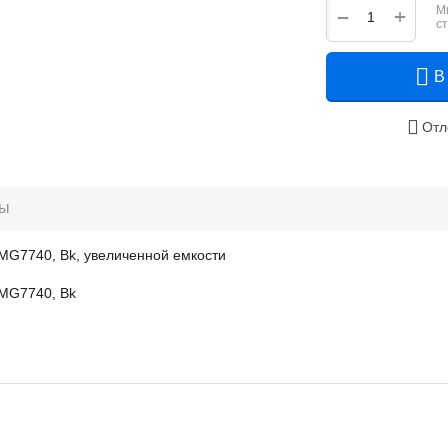
М
+
−
с
В
Отл
ры
MG7740, Bk, увеличенной емкости
/MG7740, Bk