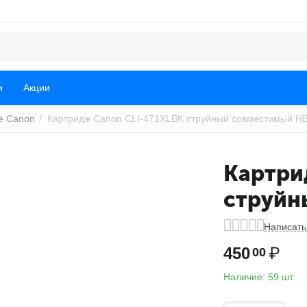
и
Акции
е Canon
/
Картридж Canon CLI-471XLBK струйный совместимый H
Картри
струйн
Написать
450
₽
00
Наличие:
59 шт.