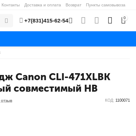
Контакты
Доставка и оплата
Возврат
Пункты самовывоза
0
+7(831)415-62-54
B
дж Canon CLI-471XLBK
ый совместимый HB
 отзыв
КОД:
1100071