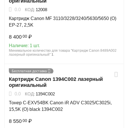
оригинальный
0.0
КОД:
12008
Картридж Canon MF 3110/3228/3240/5630/5650 (O)
EP-27, 2,5K
8 400
₽
00
Наличие:
1 шт.
Минимальное количество для товара "Картридж Canon 8489A002
лазерный оригинальный"
1
.
Бесплатная доставка
Картридж Canon 1394C002 лазерный
оригинальный
0.0
КОД:
1394C002
Тонер C-EXV54BK Canon iR ADV C3025/C3025i,
15,5K (О) black 1394C002
8 550
₽
00