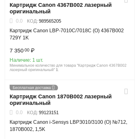
Картридж Canon 4367B002 лазерный
оригинальный
0.0
КОД:
989565205
Картридж Canon LBP-7010C/7018C (O) 4367B002
729Y 1K
7 350
₽
00
Наличие:
1 шт.
Минимальное количество для товара "Картридж Canon 4367B002
лазерный оригинальный"
1
.
Бесплатная доставка
Картридж Canon 1870B002 лазерный
оригинальный
0.0
КОД:
99123151
Картридж Canon i-Sensys LBP3010/3100 (O) №712,
1870B002, 1,5K